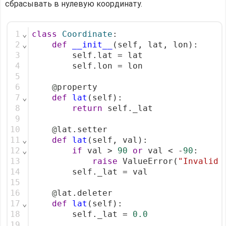
сбрасывать в нулевую координату.
1
⌄
class
Coordinate
:
2
⌄
def
__init__
(self, lat, lon):
3
        self.lat = lat
4
        self.lon = lon
5
6
@
property
7
⌄
def
lat
(self):
8
return
 self._lat
9
10
@
lat.setter
11
⌄
def
lat
(self, val):
12
⌄
if
 val > 
90
or
 val < -
90
:
13
raise
 ValueError(
"Invalid 
14
        self._lat = val
15
16
@
lat.deleter
17
⌄
def
lat
(self):
18
        self._lat = 
0.0
19