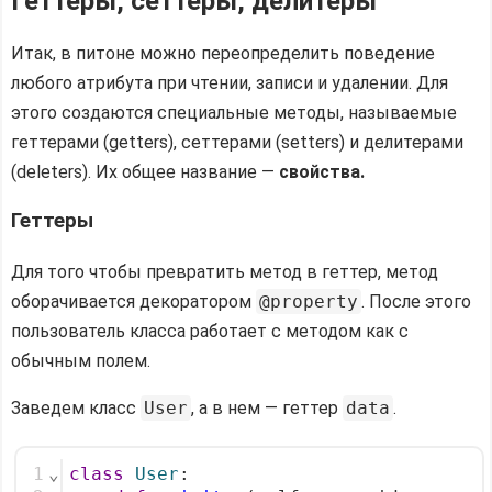
Геттеры, сеттеры, делитеры
Итак, в питоне можно переопределить поведение
любого атрибута при чтении, записи и удалении. Для
этого создаются специальные методы, называемые
геттерами (getters), сеттерами (setters) и делитерами
(deleters). Их общее название —
свойства.
Геттеры
Для того чтобы превратить метод в геттер, метод
оборачивается декоратором
@property
. После этого
пользователь класса работает с методом как с
обычным полем.
Заведем класс
User
, а в нем — геттер
data
.
1
⌄
class
User
: