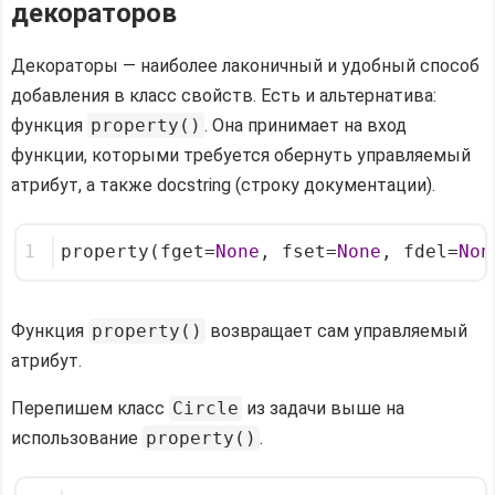
декораторов
Декораторы — наиболее лаконичный и удобный способ
добавления в класс свойств. Есть и альтернатива:
функция
property()
. Она принимает на вход
функции, которыми требуется обернуть управляемый
атрибут, а также docstring (строку документации).
1
property(fget=
None
, fset=
None
, fdel=
Non
Функция
property()
возвращает сам управляемый
атрибут.
Перепишем класс
Circle
из задачи выше на
использование
property()
.