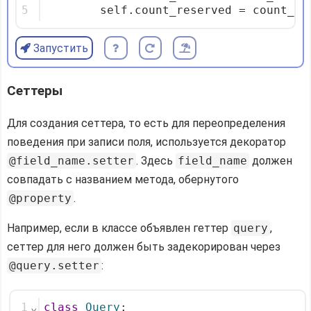
5
        self.count_reserved = count_re
Запустить
Сеттеры
Для создания сеттера, то есть для переопределения
поведения при записи поля, используется декоратор
@field_name.setter
. Здесь
field_name
должен
совпадать с названием метода, обернутого
@property
.
Например, если в классе объявлен геттер
query
,
сеттер для него должен быть задекорирован через
@query.setter
:
1
⌄
class
Query
: