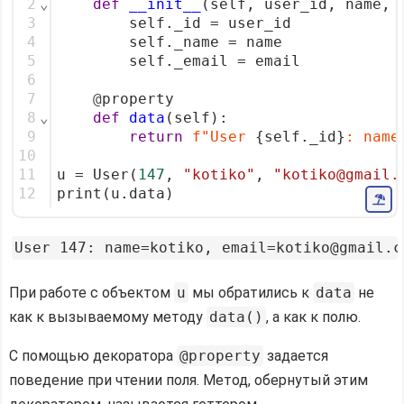
2
⌄
def
__init__
(self, user_id, name, 
3
        self._id = user_id
4
        self._name = name
5
        self._email = email
6
7
@
property
8
⌄
def
data
(self):
9
return
f"User 
{self._id}
: name
10
11
u = User(
147
, 
"kotiko"
, 
"kotiko@gmail.
12
print(u.data)
При работе с объектом
u
мы обратились к
data
не
как к вызываемому методу
data()
, а как к полю.
С помощью декоратора
@property
задается
поведение при чтении поля. Метод, обернутый этим