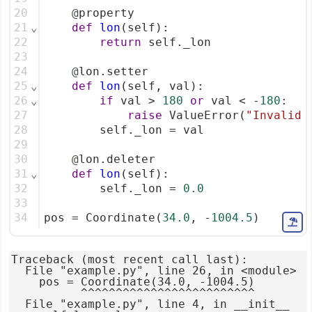
20
@
property
21
⌄
def
lon
(self):
22
return
 self._lon
23
24
@
lon.setter
25
⌄
def
lon
(self, val):
26
⌄
if
 val > 
180
or
 val < -
180
:
27
raise
 ValueError(
"Invalid 
28
        self._lon = val
29
30
@
lon.deleter
31
⌄
def
lon
(self):
32
        self._lon = 
0.0
33
34
pos = Coordinate(
34.0
, -
1004.5
)
Traceback (most recent call last):

  File "example.py", line 26, in <module>

    pos = Coordinate(34.0, -1004.5)

          ^^^^^^^^^^^^^^^^^^^^^^^^^

  File "example.py", line 4, in __init__
