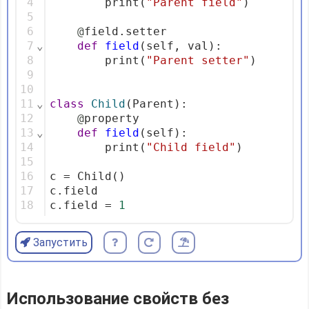
4
        print(
"Parent field"
)
5
6
@
field.setter
7
⌄
def
field
(self, val):
8
        print(
"Parent setter"
)
9
10
11
⌄
class
Child
(Parent):
12
@
property
13
⌄
def
field
(self):
14
        print(
"Child field"
)
15
16
c = Child()
17
c.field
18
c.field = 
1
Запустить
Использование свойств без