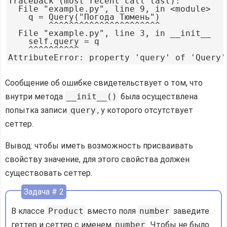
Traceback (most recent call last):

  File "example.py", line 9, in <module>

    q = Query("Погода Тюмень")

        ^^^^^^^^^^^^^^^^^^^^^^

  File "example.py", line 3, in __init__

    self.query = q

    ^^^^^^^^^^

Сообщение об ошибке свидетельствует о том, что
внутри метода
__init__()
была осуществлена
попытка записи
query
, у которого отсутствует
сеттер.
Вывод: чтобы иметь возможность присваивать
свойству значение, для этого свойства должен
существовать сеттер.
Задача # 2
В классе
Product
вместо поля
number
заведите
геттер и сеттер с именем
number
. Чтобы не было