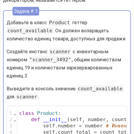
декоратором, называется геттером.
Задача # 1
Добавьте в класс
Product
геттер
count_available
. Он должен возвращать
количество единиц товара, доступных для продажи.
Создайте инстанс
scanner
с инвентарным
номером
"scanner_3492"
, общим количеством
единиц 19 и количеством зарезервированных
единиц 3.
Выведите в консоль значение
count_available
для
scanner
.
1
⌄
class
Product
:
2
⌄
def
__init__
(self, number, count_t
3
        self.number = number 
# Инвента
4
        self.count_total = count_total