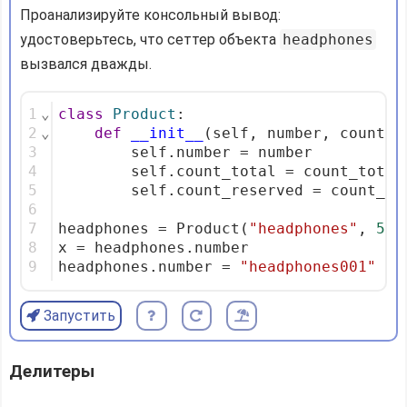
Проанализируйте консольный вывод:
удостоверьтесь, что сеттер объекта
headphones
вызвался дважды.
1
⌄
class
Product
:
2
⌄
def
__init__
(self, number, count_t
3
        self.number = number
4
        self.count_total = count_total
5
        self.count_reserved = count_re
6
7
headphones = Product(
"headphones"
, 
5
, 
8
x = headphones.number
9
headphones.number = 
"headphones001"
Запустить
Делитеры