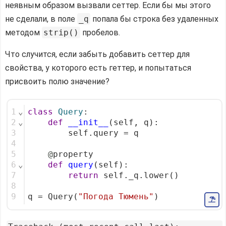
неявным образом вызвали сеттер. Если бы мы этого
не сделали, в поле
_q
попала бы строка без удаленных
методом
strip()
пробелов.
Что случится, если забыть добавить сеттер для
свойства, у которого есть геттер, и попытаться
присвоить полю значение?
1
⌄
class
Query
:
2
⌄
def
__init__
(self, q):
3
        self.query = q
4
5
@
property
6
⌄
def
query
(self):
7
return
 self._q.lower()
8
9
q = Query(
"Погода Тюмень"
)