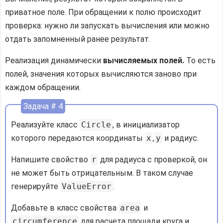
приватное поле. При обращении к полю происходит
проверка: нужно ли запускать вычисления или можно
отдать запомненный ранее результат.
Реализация динамически
вычисляемых полей.
То есть
полей, значения которых вычисляются заново при
каждом обращении.
Задача # 4
Реализуйте класс
Circle
, в инициализатор
которого передаются координаты
x
,
y
и радиус.
Напишите свойство
r
для радиуса с проверкой, он
не может быть отрицательным. В таком случае
генерируйте
ValueError
.
Добавьте в класс свойства
area
и
circumference
для расчета площади круга и