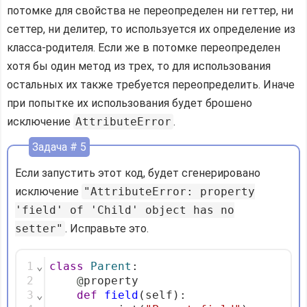
потомке для свойства не переопределен ни геттер, ни
сеттер, ни делитер, то используется их определение из
класса-родителя. Если же в потомке переопределен
хотя бы один метод из трех, то для использования
остальных их также требуется переопределить. Иначе
при попытке их использования будет брошено
исключение
AttributeError
.
Задача # 5
Если запустить этот код, будет сгенерировано
исключение
"AttributeError: property
'field' of 'Child' object has no
setter"
. Исправьте это.
1
⌄
class
Parent
:
2
@
property
3
⌄
def
field
(self):