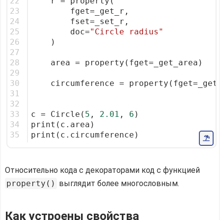
22
    r = property(
23
        fget=_get_r,
24
        fset=_set_r,
25
        doc=
"Circle radius"
26
    )
27
28
    area = property(fget=_get_area)
29
30
    circumference = property(fget=_get
31
32
33
c = Circle(
5
, 
2.01
, 
6
)
34
print(c.area)
35
print(c.circumference)
Относительно кода с декораторами код с функцией
property()
выглядит более многословным.
Как устроены свойства