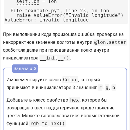
    self.lon = lon

    ^^^^^^^^

  File "example.py", line 23, in lon

    raise ValueError("Invalid longitude")

При выполнении кода произошла ошибка: проверка на
некорректное значение долготы внутри
@lon.setter
сработала даже при присваивании полю внутри
инициализатора
__init__()
.
Задача # 3
Имплементируйте класс
Color
, который
принимает в инициализаторе 3 значения:
r
,
g
,
b
.
Добавьте в класс свойство
hex
, которое бы
возвращало шестнадцатеричное представление
цвета. Можете воспользоваться вспомогательной
функцией
rgb_to_hex()
.