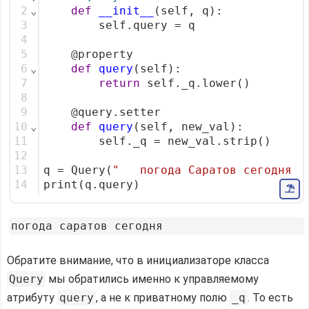
2
⌄
def
__init__
(self, q):
3
        self.query = q
4
5
@
property
6
⌄
def
query
(self):
7
return
 self._q.lower()
8
9
@
query.setter
10
⌄
def
query
(self, new_val):
11
        self._q = new_val.strip()
12
13
q = Query(
"   погода Саратов сегодня  
14
print(q.query)
Обратите внимание, что в инициализаторе класса
Query
мы обратились именно к управляемому
атрибуту
query
, а не к приватному полю
_q
. То есть