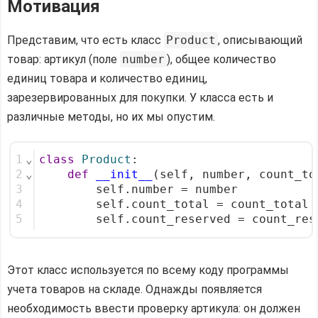
Мотивация
Свойства
Представим, что есть класс
Product
, описывающий
и
наследование
товар: артикул (поле
number
), общее количество
единиц товара и количество единиц,
Использование
зарезервированных для покупки. У класса есть и
свойств
различные методы, но их мы опустим.
без
декораторов
1
⌄
class
Product
:
Как
2
⌄
def
__init__
(self, number, count_to
устроены
3
        self.number = number
свойства
4
        self.count_total = count_total
5
        self.count_reserved = count_res
Резюмируем
Этот класс используется по всему коду программы
учета товаров на складе. Однажды появляется
необходимость ввести проверку артикула: он должен