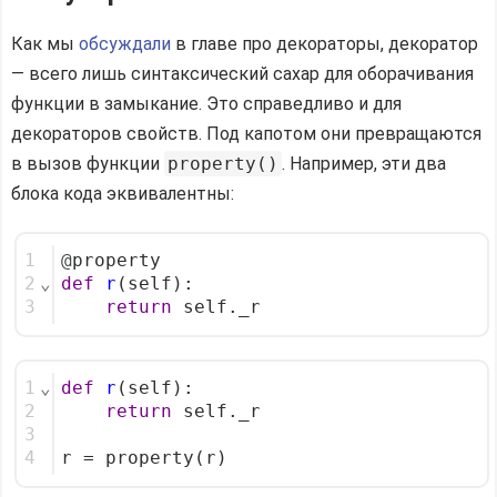
Как мы
обсуждали
в главе про декораторы, декоратор
— всего лишь синтаксический сахар для оборачивания
функции в замыкание. Это справедливо и для
декораторов свойств. Под капотом они превращаются
в вызов функции
property()
. Например, эти два
блока кода эквивалентны:
1
@
property
2
⌄
def
r
(self):
3
return
 self._r
1
⌄
def
r
(self):
2
return
 self._r
3
4
r = property(r)