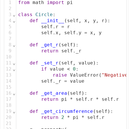
1
from
 math 
import
 pi
2
3
⌄
class
Circle
:
4
⌄
def
__init__
(self, x, y, r):
5
        self.r = r
6
        self.x, self.y = x, y
7
8
⌄
def
_get_r
(self):
9
return
 self._r
10
11
⌄
def
_set_r
(self, value):
12
⌄
if
 value < 
0
:
13
raise
 ValueError(
"Negative
14
        self._r = value
15
16
⌄
def
_get_area
(self):
17
return
 pi * self.r * self.r
18
19
⌄
def
_get_circumference
(self):
20
return
2
 * pi * self.r
21