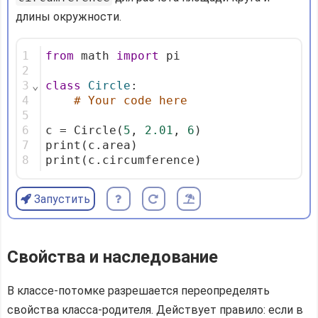
длины окружности.
1
from
 math 
import
 pi
2
3
⌄
class
Circle
:
4
# Your code here
5
6
c = Circle(
5
, 
2.01
, 
6
)
7
print(c.area)
8
print(c.circumference)
Запустить
Свойства и наследование
В классе-потомке разрешается переопределять
свойства класса-родителя. Действует правило: если в