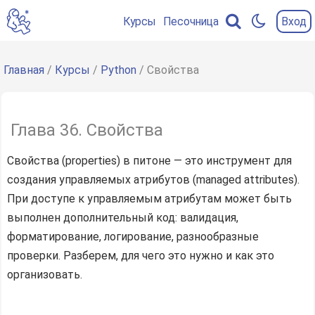
Курсы
Песочница
Вход
Содержание
главы
Главная
/
Курсы
/
Python
/ Свойства
Мотивация
Геттеры,
Глава 36. Свойства
сеттеры,
делитеры
Свойства (properties) в питоне — это инструмент для
Геттеры
создания управляемых атрибутов (managed attributes).
При доступе к управляемым атрибутам может быть
Сеттеры
выполнен дополнительный код: валидация,
Делитеры
форматирование, логирование, разнообразные
Основные
проверки. Разберем, для чего это нужно и как это
сценарии
организовать.
работы
со
свойствами