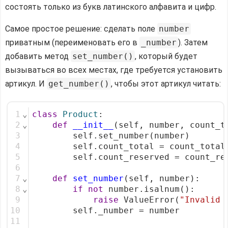
состоять только из букв латинского алфавита и цифр.
Самое простое решение: сделать поле
number
приватным (переименовать его в
_number
). Затем
добавить метод
set_number()
, который будет
вызываться во всех местах, где требуется установить
артикул. И
get_number()
, чтобы этот артикул читать:
1
⌄
class
Product
:
2
⌄
def
__init__
(self, number, count_t
3
        self.set_number(number)
4
        self.count_total = count_total
5
        self.count_reserved = count_re
6
7
⌄
def
set_number
(self, number):
8
⌄
if
not
 number.isalnum():
9
raise
 ValueError(
"Invalid 
10
        self._number = number
11