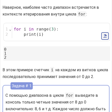
Наверное, наиболее часто диапазон встречается в
контексте итерирования внутри цикла
for
:
1
⌄
for
 i 
in
 range(
3
):
2
    print(i)
0

1

В этом примере счетчик
i
на каждом из витков цикла
последовательно принимает значения от 0 до 2.
Задача # 1
С помощью диапазона в цикле
for
выведите в
консоль только четные значения от 8 до 0
включительно: 8, 6 и т.д. Каждое число должно быть