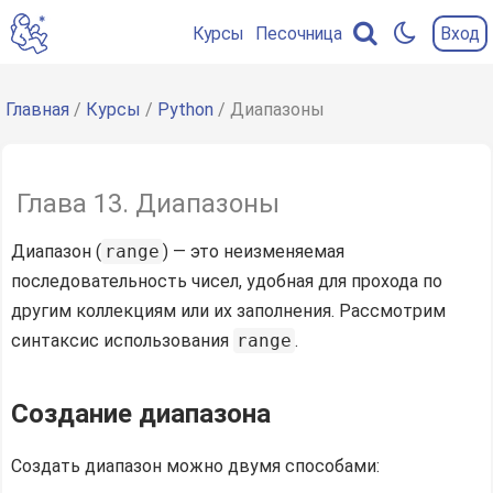
Курсы
Песочница
Вход
Содержание
главы
Главная
/
Курсы
/
Python
/ Диапазоны
Создание
диапазона
Глава 13. Диапазоны
Диапазоны
и
Диапазон (
range
) — это неизменяемая
циклы
последовательность чисел, удобная для прохода по
Операции
другим коллекциям или их заполнения. Рассмотрим
над
синтаксис использования
range
.
диапазонами
Особенности
Создание диапазона
реализации
Создать диапазон можно двумя способами:
Резюмируем