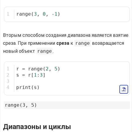
1
range(
3
, 
0
, -
1
)
Вторым способом создания диапазона является взятие
среза. При применении
среза
к
range
возвращается
новый объект
range
.
1
r = range(
2
, 
5
)
2
s = r[
1
:
3
]
3
4
print(s)
Диапазоны и циклы