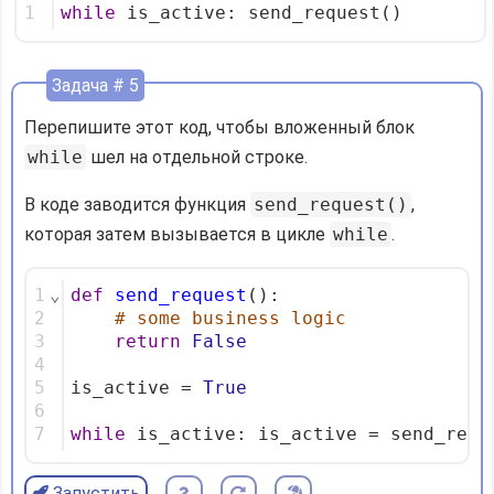
1
while
 is_active: send_request()
Задача # 5
Перепишите этот код, чтобы вложенный блок
while
шел на отдельной строке.
В коде заводится функция
send_request()
,
которая затем вызывается в цикле
while
.
1
⌄
def
send_request
():
2
# some business logic
3
return
False
4
5
is_active = 
True
6
7
while
 is_active: is_active = send_requ
Запустить