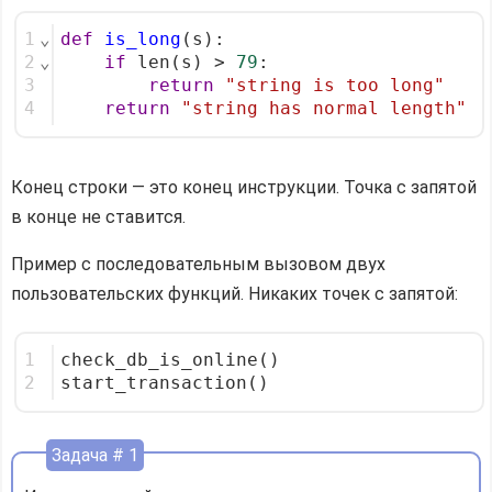
1
⌄
def
is_long
(s):
2
⌄
if
 len(s) > 
79
:
3
return
"string is too long"
4
return
"string has normal length"
Конец строки — это конец инструкции. Точка с запятой
в конце не ставится.
Пример с последовательным вызовом двух
пользовательских функций. Никаких точек с запятой:
1
check_db_is_online()
2
start_transaction()
Задача # 1