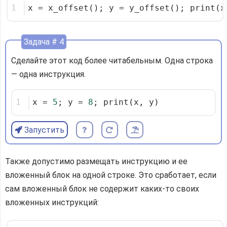
1
x = x_offset(); y = y_offset(); print(x
Задача # 4
Сделайте этот код более читабельным. Одна строка
— одна инструкция.
1
x = 
5
; y = 
8
; print(x, y)
Запустить
Также допустимо размещать инструкцию и ее
вложенный блок на одной строке. Это сработает, если
сам вложенный блок не содержит каких-то своих
вложенных инструкций: