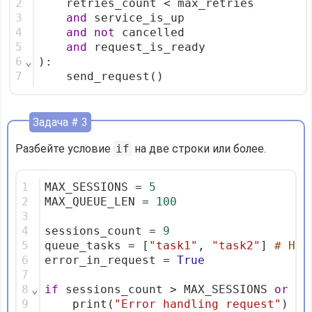
2
    retries_count < max_retries
3
and
 service_is_up
4
and
not
 cancelled
5
and
 request_is_ready
6
⌄
):
7
    send_request()
Задача # 3
Разбейте условие
if
на две строки или более.
1
MAX_SESSIONS = 
5
2
MAX_QUEUE_LEN = 
100
3
4
sessions_count = 
9
5
queue_tasks = [
"task1"
, 
"task2"
] 
# Her
6
error_in_request = 
True
7
8
⌄
if
 sessions_count > MAX_SESSIONS 
or
 le
9
    print(
"Error handling request"
)