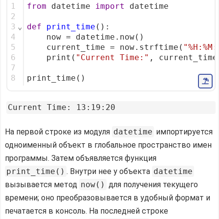
1
from
 datetime 
import
 datetime
2
3
⌄
def
print_time
():
4
    now = datetime.now()
5
    current_time = now.strftime(
"%H:%M:
6
    print(
"Current Time:"
, current_time
7
8
print_time()
На первой строке из модуля
datetime
импортируется
одноименный объект в глобальное пространство имен
программы. Затем объявляется функция
print_time()
. Внутри нее у объекта
datetime
вызывается метод
now()
для получения текущего
времени; оно преобразовывается в удобный формат и
печатается в консоль. На последней строке