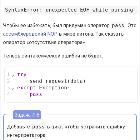
Чтобы ее избежать, был придуман оператор
pass
. Это
ассемблеровский NOP
в мире питона. Так сказать
оператор «отсутствие оператора».
Теперь синтаксической ошибки не будет:
1
⌄
try
:
2
    send_request(data)
3
⌄
except
 Exception:
4
pass
Задача # 6
Добавьте
pass
в цикл, чтобы устранить ошибку
интерпретатора.