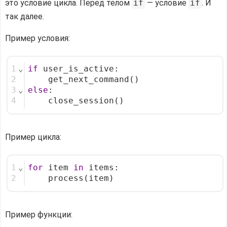
это условие цикла. Перед телом
if
— условие
if
. И
так далее.
Пример условия:
1
⌄
if
 user_is_active:
2
    get_next_command()
3
⌄
else
:
4
    close_session()
Пример цикла:
1
⌄
for
 item 
in
 items:
2
    process(item)
Пример функции: