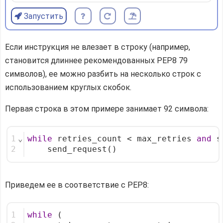
Запустить
Если инструкция не влезает в строку (например,
становится длиннее рекомендованных PEP8 79
символов), ее можно разбить на несколько строк с
использованием круглых скобок.
Первая строка в этом примере занимает 92 символа:
1
⌄
while
 retries_count < max_retries 
and
 s
2
    send_request()
Приведем ее в соответствие с PEP8:
1
while
 (