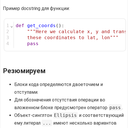
Пример docstring для функции:
1
⌄
def
get_coords
():
2
"""Here we calculate x, y and trans
3
    these coordinates to lat, lon"""
4
pass
Резюмируем
Блоки кода определяются двоеточием и
отступами.
Для обозначения отсутствия операции во
вложенном блоке предусмотрен оператор
pass
.
Объект-синглтон
Ellipsis
и соответствующий
ему литерал
...
имеют несколько вариантов