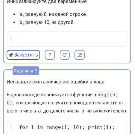
Инициализируйте две переменные:
a
, равную 8, на одной строке.
b
, равную 10, на другой.
1
Запустить
Задача # 2
Исправьте синтаксические ошибки в коде.
В данном коде используется функция
range(a,
b)
, позволяющая получить последовательность от
целого числа
a
до целого числа
b
не включительно.
1
for
 i 
in
 range(
1
, 
10
); print(i);