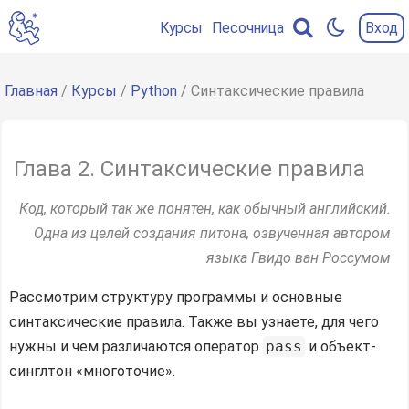
Курсы
Песочница
Вход
Содержание
главы
Главная
/
Курсы
/
Python
/ Синтаксические правила
Структура
программы
Глава 2. Синтаксические правила
Синтаксические
правила
Код, который так же понятен, как обычный английский.
Исключения
Одна из целей создания питона, озвученная автором
из
языка Гвидо ван Россумом
правил
Рассмотрим структуру программы и основные
Оператор
синтаксические правила. Также вы узнаете, для чего
pass
нужны и чем различаются оператор
pass
и объект-
Многоточие
синглтон «многоточие».
Комментарии