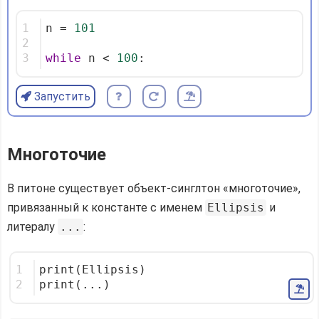
1
n = 
101
2
3
while
 n < 
100
:
Запустить
Многоточие
В питоне существует объект-синглтон «многоточие»,
привязанный к константе с именем
Ellipsis
и
литералу
...
:
1
print(Ellipsis)
2
print(...)