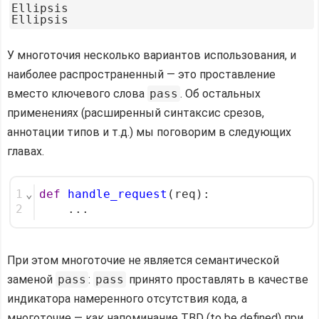
Ellipsis

У многоточия несколько вариантов использования, и
наиболее распространенный — это проставление
вместо ключевого слова
pass
. Об остальных
применениях (расширенный синтаксис срезов,
аннотации типов и т.д.) мы поговорим в следующих
главах.
1
⌄
def
handle_request
(req):
2
    ...
При этом многоточие не является семантической
заменой
pass
:
pass
принято проставлять в качестве
индикатора намеренного отсутствия кода, а
многоточие — как напоминание TBD (to be defined) при