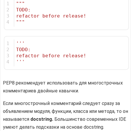
1
"""
2
TODO:
3
refactor before release!
4
"""
1
'''
2
TODO:
3
refactor before release!
4
'''
PEP8 рекомендует использовать для многострочных
комментариев двойные кавычки.
Если многострочный комментарий следует сразу за
объявлением модуля, функции, класса или метода, то он
называется
docstring.
Большинство современных IDE
умеют делать подсказки на основе docstring.