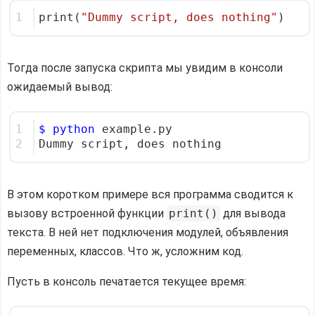
1
print(
"Dummy script, does nothing"
)
Тогда после запуска скрипта мы увидим в консоли
ожидаемый вывод:
1
$ python
 example.py
2
Dummy script, does nothing
В этом коротком примере вся программа сводится к
вызову встроенной функции
print()
для вывода
текста. В ней нет подключения модулей, объявления
переменных, классов. Что ж, усложним код.
Пусть в консоль печатается текущее время: