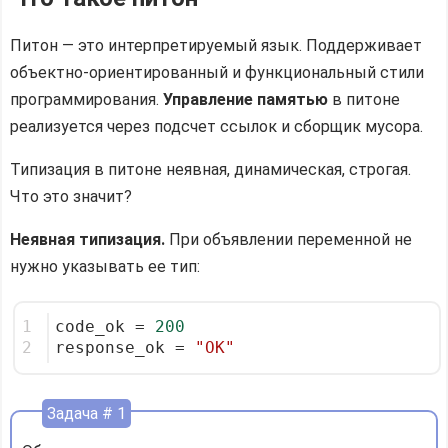
питона:
интерпретаторы
Питон — это интерпретируемый язык. Поддерживает
Версии
объектно-ориентированный и функциональный стили
питона
программирования.
Управление памятью
в питоне
реализуется через подсчет ссылок и сборщик мусора.
Как
и
Типизация в питоне неявная, динамическая, строгая.
кем
Что это значит?
разрабатывается
питон
Неявная типизация.
При объявлении переменной не
Питон
нужно указывать ее тип:
—
это
1
code_ok = 
200
летающий
2
response_ok = 
"OK"
цирк!
Резюмируем
Задача # 1