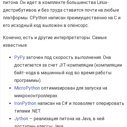
питона. Он идет в комплекте большинства Linux-
дистрибутивов и без труда ставится почти на любые
платформы. CPython написан преимущественно на C и
его исходный код выложен в опенсорс.
Конечно, есть и другие интерпретаторы. Самые
известные:
PyPy
заточен под скорость выполнения. Она
достигается за счет JIT-компиляции (компиляции
байт-кода в машинный код во время работы
программы).
MicroPython
оптимизирован для запуска на
микроконтроллерах.
IronPython
написан на C# и позволяет оперировать
типами .NET.
Jython
— реализация питона на Java, в ней
доступны классы Java.