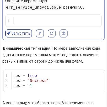
Объявите переменную
err_service_unavailable
, равную 503.
1
Запустить
Динамическая типизация.
По мере выполнения кода
одна и та же переменная может содержать значения
разных типов, от строки до числа или флага.
1
res = 
True
2
res = 
"Success"
3
res = -
1
А все потому, что абсолютно любая переменная в