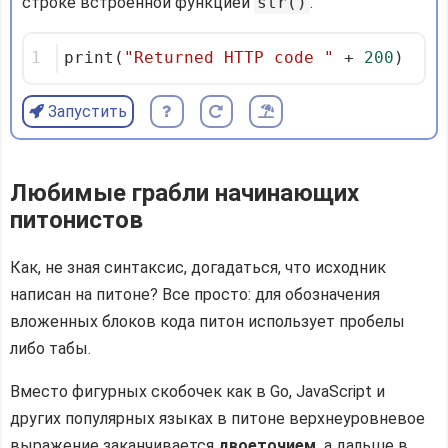
строке встроенной функцией
str()
.
1
print(
"Returned HTTP code "
 + 
200
)
Запустить
Любимые грабли начинающих
питонистов
Как, не зная синтаксис, догадаться, что исходник
написан на питоне? Все просто: для обозначения
вложенных блоков кода питон использует пробелы
либо табы.
Вместо фигурных скобочек как в Go, JavaScript и
других популярных языках в питоне верхнеуровневое
выражение заканчивается
двоеточием,
а дальше в