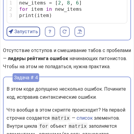
1
new_items = [
2
, 
8
, 
6
]
2
for
 item 
in
 new_items
3
print(item)
Запустить
Отсутствие отступов и смешивание табов с пробелами
—
лидеры рейтинга ошибок
начинающих питонистов.
Чтобы на этом не попадаться, нужна практика.
Задача # 4
В этом коде допущено несколько ошибок. Почините
код, исправив синтаксические ошибки.
Что вообще в этом скрипте происходит? На первой
строчке создается
matrix
—
список
элементов.
Внутри цикла
for
объект
matrix
заполняется