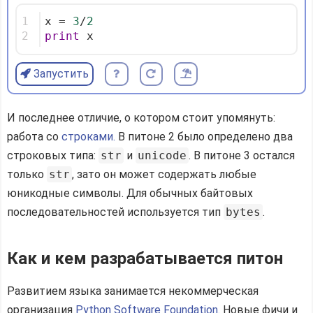
1
x = 
3
/
2
2
print
 x
Запустить
И последнее отличие, о котором стоит упомянуть:
работа со
строками.
В питоне 2 было определено два
строковых типа:
str
и
unicode
. В питоне 3 остался
только
str
, зато он может содержать любые
юникодные символы. Для обычных байтовых
последовательностей используется тип
bytes
.
Как и кем разрабатывается питон
Развитием языка занимается некоммерческая
организация
Python Software Foundation.
Новые фичи и