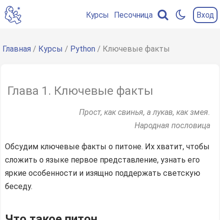
Курсы
Песочница
Вход
Содержание
главы
Главная
/
Курсы
/
Python
/ Ключевые факты
Что
такое
питон
Глава 1. Ключевые факты
Любимые
Прост, как свинья, а лукав, как змея.
грабли
Народная пословица
начинающих
питонистов
Обсудим ключевые факты о питоне. Их хватит, чтобы
Сильные
сложить о языке первое представление, узнать его
и
яркие особенности и изящно поддержать светскую
слабые
беседу.
стороны
Реализации
Что такое питон