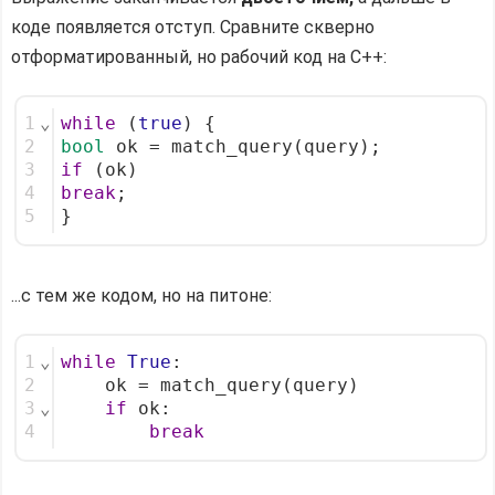
коде появляется отступ. Сравните скверно
отформатированный, но рабочий код на C++:
1
⌄
while
 (
true
) {
2
bool
 ok = match_query(query);
3
if
 (ok)
4
break
;
5
}
...с тем же кодом, но на питоне:
1
⌄
while
True
:
2
    ok = match_query(query)
3
⌄
if
 ok:
4
break