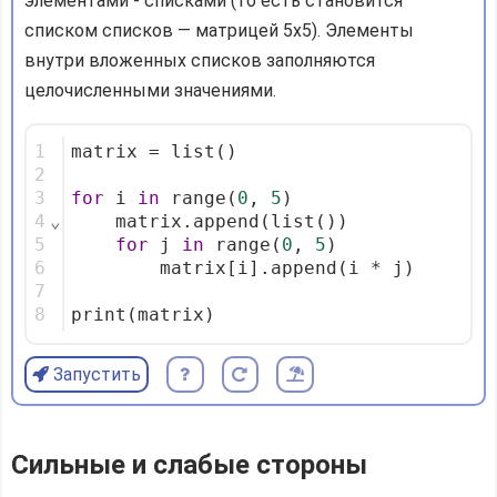
элементами - списками (то есть становится
списком списков — матрицей 5x5). Элементы
внутри вложенных списков заполняются
целочисленными значениями.
1
matrix = list()
2
3
for
 i 
in
 range(
0
, 
5
)
4
⌄
    matrix.append(list())
5
for
 j 
in
 range(
0
, 
5
)
6
        matrix[i].append(i * j)
7
8
print(matrix)
Запустить
Сильные и слабые стороны