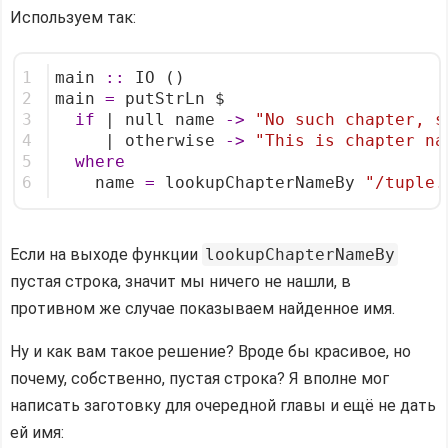
Используем так:
1
main 
::
 IO ()
2
main 
=
 putStrLn $
3
if
 | null name 
->
"No such chapter, s
4
     | otherwise 
->
"This is chapter na
5
where
6
    name 
=
 lookupChapterNameBy 
"/tuple.
Если на выходе функции
lookupChapterNameBy
пустая строка, значит мы ничего не нашли, в
противном же случае показываем найденное имя.
Ну и как вам такое решение? Вроде бы красивое, но
почему, собственно, пустая строка? Я вполне мог
написать заготовку для очередной главы и ещё не дать
ей имя: