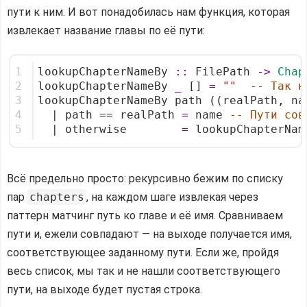
пути к ним. И вот понадобилась нам функция, которая
извлекает название главы по её пути:
1
lookupChapterNameBy 
::
 FilePath 
->
Chap
2
lookupChapterNameBy 
_
 [] 
=
""
-- Так н
3
lookupChapterNameBy path ((realPath, na
4
  | path == realPath 
=
 name 
-- Пути сов
5
  | otherwise        
=
 lookupChapterNam
Всё предельно просто: рекурсивно бежим по списку
пар
chapters
, на каждом шаге извлекая через
паттерн матчинг путь ко главе и её имя. Сравниваем
пути и, ежели совпадают — на выходе получается имя,
соответствующее заданному пути. Если же, пройдя
весь список, мы так и не нашли соответствующего
пути, на выходе будет пустая строка.