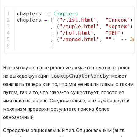
1
chapters 
::
Chapters
2
chapters 
=
 [ (
"/list.html"
,  
"Список"
)
3
           , (
"/tuple.html"
, 
"Кортеж"
)
4
           , (
"/hof.html"
,   
"ФВП"
)
5
           , (
"/monad.html"
, 
""
)  
-- За
6
           ]
В этом случае наше решение ломается: пустая строка
на выходе функции
lookupChapterNameBy
может
означать теперь как то, что мы не нашли главы с таким
путём, так и то, что глава-то существует, просто её
имя пока не задано. Следовательно, нам нужен другой
механизм проверки результата поиска, более
однозначный.
Определим опциональный тип. Опциональным (англ.