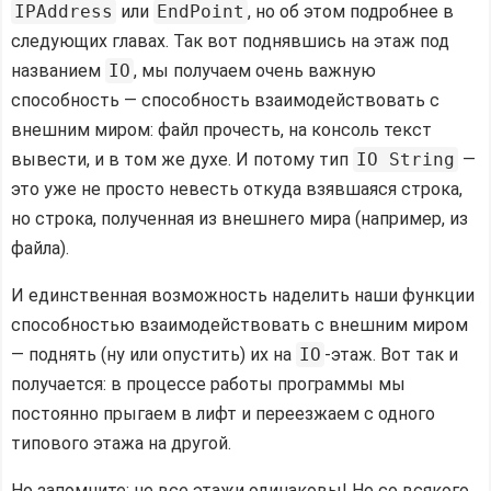
IPAddress
или
EndPoint
, но об этом подробнее в
следующих главах. Так вот поднявшись на этаж под
названием
IO
, мы получаем очень важную
способность — способность взаимодействовать с
внешним миром: файл прочесть, на консоль текст
вывести, и в том же духе. И потому тип
IO String
—
это уже не просто невесть откуда взявшаяся строка,
но строка, полученная из внешнего мира (например, из
файла).
И единственная возможность наделить наши функции
способностью взаимодействовать с внешним миром
— поднять (ну или опустить) их на
IO
-этаж. Вот так и
получается: в процессе работы программы мы
постоянно прыгаем в лифт и переезжаем с одного
типового этажа на другой.
Но запомните: не все этажи одинаковы! Не со всякого