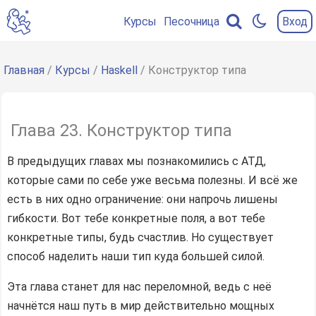
Курсы
Песочница
Вход
Содержание
главы
Главная
/
Курсы
/
Haskell
/ Конструктор типа
Опциональный
тип
Глава 23. Конструктор типа
Может
быть
В предыдущих главах мы познакомились с АТД,
Этажи
которые сами по себе уже весьма полезны. И всё же
есть в них одно ограничение: они напрочь лишены
гибкости. Вот тебе конкретные поля, а вот тебе
конкретные типы, будь счастлив. Но существует
способ наделить наши тип куда большей силой.
Эта глава станет для нас переломной, ведь с неё
начнётся наш путь в мир действительно мощных