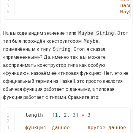
5
--                                 назы
6
--                                 Mayb
На выходе видим значение типа
Maybe String
. Этот
тип был порождён конструктором
Maybe
,
применённым к типу
String
. Стоп, я сказал
«применённым»? Да, именно так: вы можете
воспринимать конструктор типа как особую
«функцию», назовём её «типовая функция». Нет, это не
официальный термин из Haskell, это просто аналогия:
обычная функция работает с данными, а типовая
функция работает с типами. Сравните это:
1
   length   [
1
, 
2
, 
3
] 
=
3
2
3
-- функция  данное    = другое данное