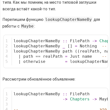
типа. Как мы помним, на место типовой заглушки
всегда встаёт какой-то тип.
Перепишем функцию
lookupChapterNameBy
для
работы с
Maybe
:
1
lookupChapterNameBy 
::
 FilePath 
->
Chap
2
lookupChapterNameBy 
_
 [] 
=
 Nothing  
-- 
3
lookupChapterNameBy path ((realPath, na
4
  | path == realPath 
=
 Just name    
-- 
5
  | otherwise        
=
 lookupChapterNam
Рассмотрим обновлённое объявление:
1
lookupChapterNameBy 
::
 FilePath
2
->
Chapters
->
 Mayb
3
4
--                                 это 