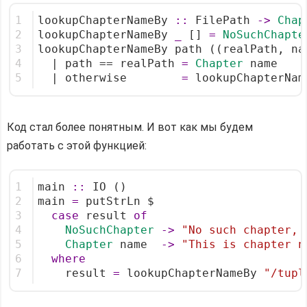
1
lookupChapterNameBy 
::
 FilePath 
->
Chap
2
lookupChapterNameBy 
_
 [] 
=
NoSuchChapte
3
lookupChapterNameBy path ((realPath, na
4
  | path == realPath 
=
Chapter
 name    
5
  | otherwise        
=
 lookupChapterNam
Код стал более понятным. И вот как мы будем
работать с этой функцией:
1
main 
::
 IO ()
2
main 
=
 putStrLn $
3
case
 result 
of
4
NoSuchChapter
->
"No such chapter, 
5
Chapter
 name  
->
"This is chapter n
6
where
7
    result 
=
 lookupChapterNameBy 
"/tupl