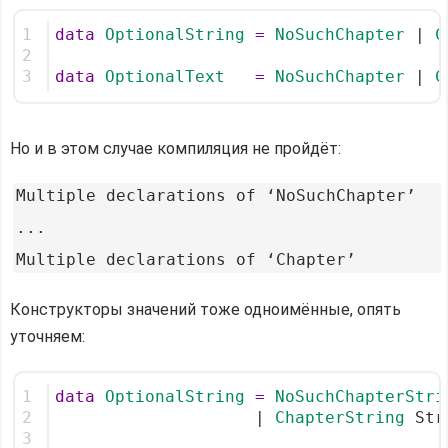
1
data
OptionalString
=
NoSuchChapter
 | 
C
2
3
data
OptionalText
=
NoSuchChapter
 | 
C
Но и в этом случае компиляция не пройдёт:
Multiple declarations of ‘NoSuchChapter’

...

Конструкторы значений тоже одноимённые, опять
уточняем:
1
data
OptionalString
=
NoSuchChapterStri
2
                    | 
ChapterString
 Str
3