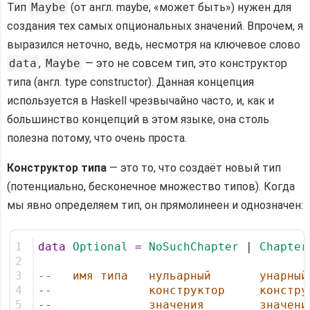
Тип
Maybe
(от англ. maybe, «может быть») нужен для
создания тех самых опциональных значений. Впрочем, я
выразился неточно, ведь, несмотря на ключевое слово
data
,
Maybe
— это не совсем тип, это конструктор
типа (англ. type constructor). Данная концепция
используется в Haskell чрезвычайно часто, и, как и
большинство концепций в этом языке, она столь
полезна потому, что очень проста.
Конструктор типа
— это то, что создаёт новый тип
(потенциально, бесконечное множество типов). Когда
мы явно определяем тип, он прямолинеен и однозначен:
1
data
Optional
=
NoSuchChapter
 | 
Chapter
2
3
--   имя типа   нульарный       унарный
4
--              конструктор     констру
5
--              значения        значени