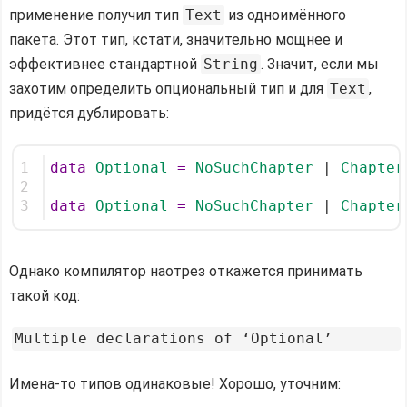
применение получил тип
Text
из одноимённого
пакета. Этот тип, кстати, значительно мощнее и
эффективнее стандартной
String
. Значит, если мы
захотим определить опциональный тип и для
Text
,
придётся дублировать:
1
data
Optional
=
NoSuchChapter
 | 
Chapter
2
3
data
Optional
=
NoSuchChapter
 | 
Chapter
Однако компилятор наотрез откажется принимать
такой код:
Имена-то типов одинаковые! Хорошо, уточним: