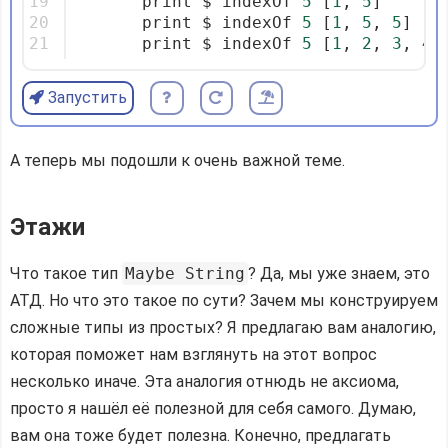
19
       print $ indexOf 
5
 [
1
, 
5
]
20
       print $ indexOf 
5
 [
1
, 
5
, 
5
]
21
       print $ indexOf 
5
 [
1
, 
2
, 
3
, 
4
,
Запустить
А теперь мы подошли к очень важной теме.
Этажи
Что такое тип
Maybe String
? Да, мы уже знаем, это
АТД. Но что это такое по сути? Зачем мы конструируем
сложные типы из простых? Я предлагаю вам аналогию,
которая поможет нам взглянуть на этот вопрос
несколько иначе. Эта аналогия отнюдь не аксиома,
просто я нашёл её полезной для себя самого. Думаю,
вам она тоже будет полезна. Конечно, предлагать