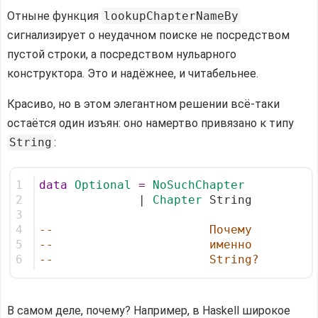
Отныне функция
lookupChapterNameBy
сигнализирует о неудачном поиске не посредством
пустой строки, а посредством нульарного
конструктора. Это и надёжнее, и читабельнее.
Красиво, но в этом элегантном решении всё-таки
остаётся один изъян: оно намертво привязано к типу
String
:
1
data
Optional
=
NoSuchChapter
2
              | 
Chapter
 String
3
4
--                      Почему
5
--                      именно
6
--                      String?
В самом деле, почему? Например, в Haskell широкое