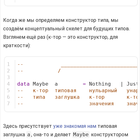
Когда же мы определяем конструктор типа, мы
создаём концептуальный скелет для будущих типов.
Взглянем ещё раз (к-тор — это конструктор, для
краткости):
1
--            _________________________
2
--           /                         
3
4
data
 Maybe  a        
=
 Nothing   | Just
5
--   к-тор  типовая    нульарный   унар
6
--   типа   заглушка   к-тор       к-то
7
--                     значения    знач
Здесь присутствует
уже знакомая нам
типовая
заглушка
a
, она-то и делает
Maybe
конструктором