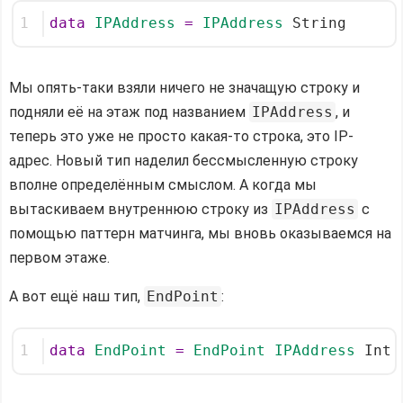
1
data
IPAddress
=
IPAddress
 String
Мы опять-таки взяли ничего не значащую строку и
подняли её на этаж под названием
IPAddress
, и
теперь это уже не просто какая-то строка, это IP-
адрес. Новый тип наделил бессмысленную строку
вполне определённым смыслом. А когда мы
вытаскиваем внутреннюю строку из
IPAddress
с
помощью паттерн матчинга, мы вновь оказываемся на
первом этаже.
А вот ещё наш тип,
EndPoint
:
1
data
EndPoint
=
EndPoint
IPAddress
 Int