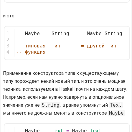
и это:
1
   Maybe    String    
=
 Maybe String
2
3
-- типовая  тип       = другой тип
4
-- функция
Применение конструктора типа к существующему
типу порождает некий новый тип, и это очень мощная
техника, используемая в Haskell почти на каждом шагу.
Например, если нам нужно завернуть в опциональное
значение уже не
String
, а ранее упомянутый
Text
,
мы ничего не должны менять в конструкторе
Maybe
:
1
   Maybe    
Text
=
 Maybe 
Text