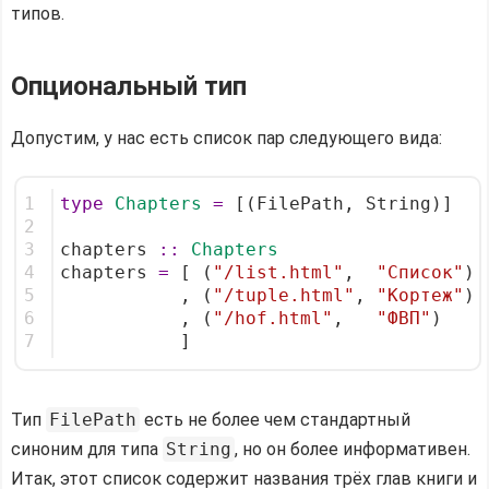
типов.
Опциональный тип
Допустим, у нас есть список пар следующего вида:
1
type
Chapters
=
 [(FilePath, String)]
2
3
chapters 
::
Chapters
4
chapters 
=
 [ (
"/list.html"
,  
"Список"
)
5
           , (
"/tuple.html"
, 
"Кортеж"
)
6
           , (
"/hof.html"
,   
"ФВП"
)
7
           ]
Тип
FilePath
есть не более чем стандартный
синоним для типа
String
, но он более информативен.
Итак, этот список содержит названия трёх глав книги и