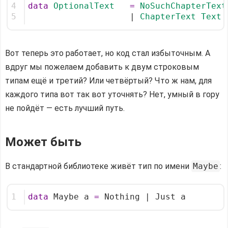
4
data
OptionalText
=
NoSuchChapterText
5
                    | 
ChapterText
Text
Вот теперь это работает, но код стал избыточным. А
вдруг мы пожелаем добавить к двум строковым
типам ещё и третий? Или четвёртый? Что ж нам, для
каждого типа вот так вот уточнять? Нет, умный в гору
не пойдёт — есть лучший путь.
Может быть
В стандартной библиотеке живёт тип по имени
Maybe
:
1
data
 Maybe a 
=
 Nothing | Just a