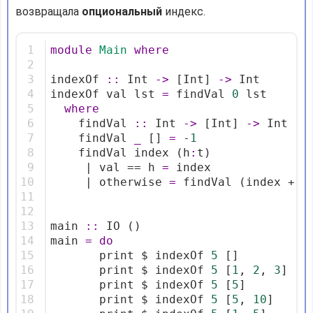
возвращала
опциональный
индекс.
1
module
Main
where
2
3
indexOf 
::
 Int 
->
 [Int] 
->
 Int
4
indexOf val lst 
=
 findVal 
0
 lst
5
where
6
    findVal 
::
 Int 
->
 [Int] 
->
 Int
7
    findVal 
_
 [] 
=
 -
1
8
    findVal index (h
:
t)
9
     | val == h 
=
 index
10
     | otherwise 
=
 findVal (index + 
1
11
12
13
main 
::
 IO ()
14
main 
=
do
15
       print $ indexOf 
5
 []
16
       print $ indexOf 
5
 [
1
, 
2
, 
3
]
17
       print $ indexOf 
5
 [
5
]
18
       print $ indexOf 
5
 [
5
, 
10
]