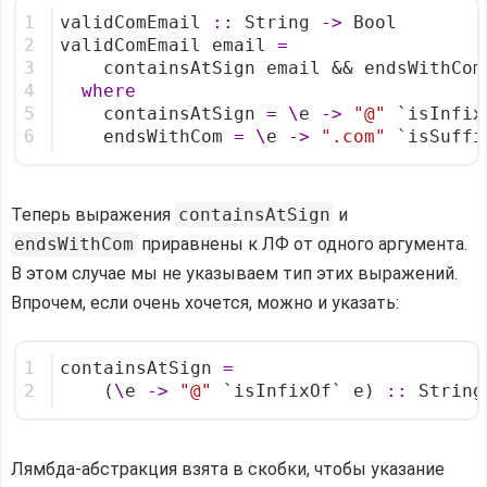
1
validComEmail 
::
 String 
->
 Bool
2
validComEmail email 
=
3
    containsAtSign email && endsWithCom
4
where
5
    containsAtSign 
=
\
e 
->
"@"
 `isInfix
6
    endsWithCom 
=
\
e 
->
".com"
 `isSuffi
Теперь выражения
containsAtSign
и
endsWithCom
приравнены к ЛФ от одного аргумента.
В этом случае мы не указываем тип этих выражений.
Впрочем, если очень хочется, можно и указать:
1
containsAtSign 
=
2
    (
\
e 
->
"@"
 `isInfixOf` e) 
::
 String
Лямбда-абстракция взята в скобки, чтобы указание