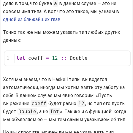
дело в том, что буква
a
в данном случае — это не
совсем имя типа. А вот что это такое, мы узнаем в
одной из ближайших глав.
Точно так же мы можем указать тип любых других
данных:
1
let
 coeff 
=
12
::
 Double
Хотя мы знаем, что в Haskell типы выводятся
автоматически, иногда мы хотим взять эту заботу на
себя. В данном случае мы явно говорим: «Пусть
выражение
coeff
будет равно
12
, но тип его пусть
будет
Double
, а не
Int
». Так же и с функцией: когда
мы объявляем её — мы тем самым указываем её тип.
Но вы спросите, можем ли мы не указывать тип