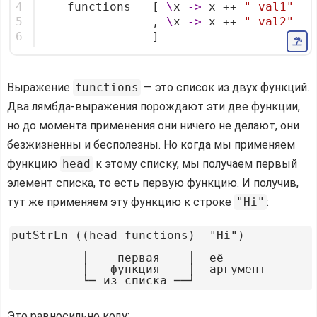
4
    functions 
=
 [ 
\
x 
->
 x ++ 
" val1"
5
                , 
\
x 
->
 x ++ 
" val2"
6
                ]
Выражение
functions
— это список из двух функций.
Два лямбда-выражения порождают эти две функции,
но до момента применения они ничего не делают, они
безжизненны и бесполезны. Но когда мы применяем
функцию
head
к этому списку, мы получаем первый
элемент списка, то есть первую функцию. И получив,
тут же применяем эту функцию к строке
"Hi"
:
putStrLn ((head functions)  "Hi")

          │    первая    │  её

          │   функция    │  аргумент

Это равносильно коду: