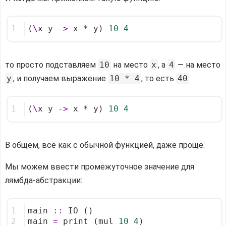
1
(
\
x y 
->
 x * y) 
10
4
то просто подставляем
10
на место
x
, а
4
— на место
y
, и получаем выражение
10 * 4
, то есть
40
:
1
(
\
x y 
->
 x * y) 
10
4
В общем, всё как с обычной функцией, даже проще.
Мы можем ввести промежуточное значение для
лямбда-абстракции:
1
main 
::
 IO ()
2
main 
=
 print (mul 
10
4
)