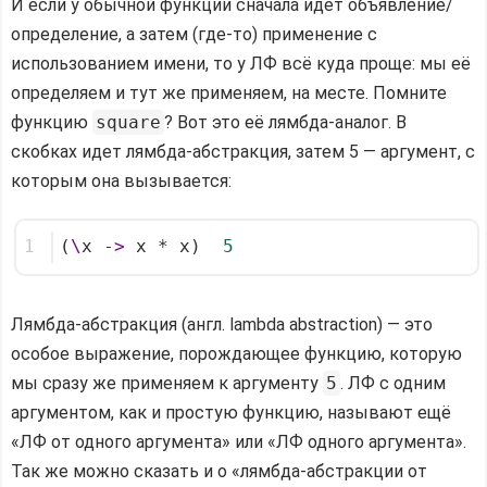
И если у обычной функции сначала идёт объявление/
определение, а затем (где-то) применение с
использованием имени, то у ЛФ всё куда проще: мы её
определяем и тут же применяем, на месте. Помните
функцию
square
? Вот это её лямбда-аналог. В
скобках идет лямбда-абстракция, затем 5 — аргумент, с
которым она вызывается:
1
(
\
x 
->
 x * x)  
5
Лямбда-абстракция (англ. lambda abstraction) — это
особое выражение, порождающее функцию, которую
мы сразу же применяем к аргументу
5
. ЛФ с одним
аргументом, как и простую функцию, называют ещё
«ЛФ от одного аргумента» или «ЛФ одного аргумента».
Так же можно сказать и о «лямбда-абстракции от