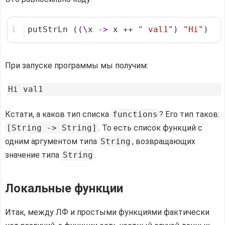
1
putStrLn ((
\
x 
->
 x ++ 
" val1"
) 
"Hi"
)
При запуске программы мы получим:
Кстати, а каков тип списка
functions
? Его тип таков:
[String -> String]
. То есть список функций с
одним аргументом типа
String
, возвращающих
значение типа
String
.
Локальные функции
Итак, между ЛФ и простыми функциями фактически