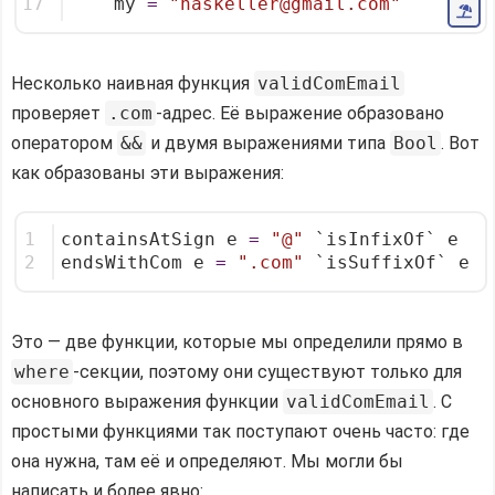
17
    my 
=
"haskeller@gmail.com"
Несколько наивная функция
validComEmail
проверяет
.com
-адрес. Её выражение образовано
оператором
&&
и двумя выражениями типа
Bool
. Вот
как образованы эти выражения:
1
containsAtSign e 
=
"@"
 `isInfixOf` e
2
endsWithCom e 
=
".com"
 `isSuffixOf` e
Это — две функции, которые мы определили прямо в
where
-секции, поэтому они существуют только для
основного выражения функции
validComEmail
. С
простыми функциями так поступают очень часто: где
она нужна, там её и определяют. Мы могли бы
написать и более явно: