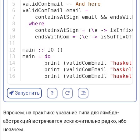
5
validComEmail 
-- And here
6
validComEmail email 
=
7
    containsAtSign email && endsWithC
8
where
9
    containsAtSign 
=
 (
\
e 
->
 isInfixOf
10
    endsWithCom 
=
 (
\
e 
->
 isSuffixOf 
"
11
12
main 
::
 IO ()
13
main 
=
do
14
       print (validComEmail 
"haskelle
15
       print (validComEmail 
"haskelle
16
       print (validComEmail 
"haskelle
Запустить
Впрочем, на практике указание типа для лямбда-
абстракций встречается исключительно редко, ибо
незачем.