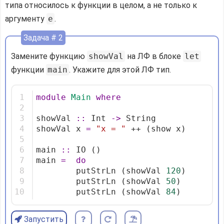
типа относилось к функции в целом, а не только к
аргументу
e
.
Задача # 2
Замените функцию
showVal
на ЛФ в блоке
let
функции
main
. Укажите для этой ЛФ тип.
1
module
Main
where
2
3
showVal 
::
 Int 
->
 String
4
showVal x 
=
"x = "
 ++ (show x)
5
6
main 
::
 IO ()
7
main 
=
do
8
        putStrLn (showVal 
120
)
9
        putStrLn (showVal 
50
)
10
        putStrLn (showVal 
84
)
Запустить