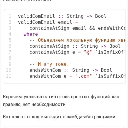
1
validComEmail 
::
 String 
->
 Bool
2
validComEmail email 
=
3
    containsAtSign email && endsWithCo
4
where
5
-- Объявляем локальную функцию явн
6
    containsAtSign 
::
 String 
->
 Bool
7
    containsAtSign e 
=
"@"
 `isInfixOf`
8
9
-- И эту тоже.
10
    endsWithCom 
::
 String 
->
 Bool
11
    endsWithCom e 
=
".com"
 `isSuffixOf
Впрочем, указывать тип столь простых функций, как
правило, нет необходимости.
Вот как этот код выглядит с лямбда-абстракциями: