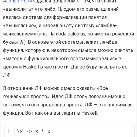
Алонзо Чёрч
задался вопросом о том, что значит
«вычислить» что-либо. Плодом его размышлений
явилась система для формализации понятия
«вычисление», и назвал он эту систему «лямбда-
исчислением» (англ. lambda calculus, по имени греческой
буквы
λ
). В основе этой системы лежит лямбда-
функция, которую в некотором смысле можно считать
«матерью функционального программирования» в
целом и Haskell в частности. Далее буду называть её
ЛФ.
В отношении ЛФ можно смело сказать: «Всё
гениальное просто». Идея ЛФ столь полезна именно
потому, что она предельно проста. ЛФ — это анонимная
функция. Вот как она выглядит в Haskell:
1
\
x 
->
 x * x