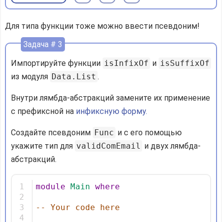
Для типа функции тоже можно ввести псевдоним!
Задача # 3
Импортируйте функции
isInfixOf
и
isSuffixOf
из модуля
Data.List
.
Внутри лямбда-абстракций замените их применение
с префиксной на
инфиксную форму.
Создайте псевдоним
Func
и с его помощью
укажите тип для
validComEmail
и двух лямбда-
абстракций.
1
module
Main
where
2
3
-- Your code here
4