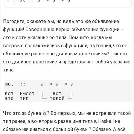
1
mul 
::
 a 
->
 a 
->
 a
Погодите, скажете вы, но ведь это же объявление
функции! Совершенно верно: объявление функции —
это и есть указание её типа. Помните, когда мы
впервые познакомились с функцией, я уточнил, что её
объявление разделено двойным двоеточием? Так вот
это двойное двоеточие и представляет собой указание
типа:
mul  ::     a -> a -> a

вот  имеет  │   вот   │

Что это за буква
a
? Во-первых, мы не встречали такой
тип ранее, а во-вторых, разве имя типа в Haskell не
обязано начинаться с большой буквы? Обязано. А всё