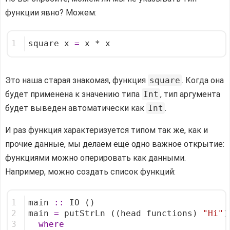
функции явно? Можем:
1
square x 
=
 x * x
Это наша старая знакомая, функция
square
. Когда она
будет применена к значению типа
Int
, тип аргумента
будет выведен автоматически как
Int
.
И раз функция характеризуется типом так же, как и
прочие данные, мы делаем ещё одно важное открытие:
функциями можно оперировать как данными.
Например, можно создать список функций:
1
main 
::
 IO ()
2
main 
=
 putStrLn ((head functions) 
"Hi"
)
3
where