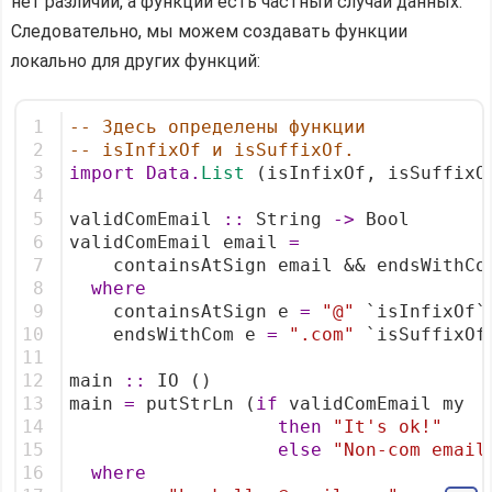
нет различий, а функции есть частный случай данных.
Следовательно, мы можем создавать функции
локально для других функций:
1
-- Здесь определены функции
2
-- isInfixOf и isSuffixOf.
3
import
Data.
List
 (isInfixOf, isSuffixO
4
5
validComEmail 
::
 String 
->
 Bool
6
validComEmail email 
=
7
    containsAtSign email && endsWithCo
8
where
9
    containsAtSign e 
=
"@"
 `isInfixOf`
10
    endsWithCom e 
=
".com"
 `isSuffixOf
11
12
main 
::
 IO ()
13
main 
=
 putStrLn (
if
 validComEmail my
14
then
"It's ok!"
15
else
"Non-com email
16
where