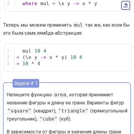
3
where
 mul 
=
\
x y 
->
 x * y
Теперь мы можем применять
mul
так же, как если бы
это была сама лямбда-абстракция:
1
  mul 
10
4
2
=
 (
\
x y 
->
 x * y) 
10
4
3
=
10
 * 
4
Задача # 1
Напишите функцию
area
, которая принимает
название фигуры и длину ее грани. Варианты фигур:
"square"
(квадрат),
"triangle"
(прямоугольный
треугольник),
"cube"
(куб).
В зависимости от фигуры и значения длины грани