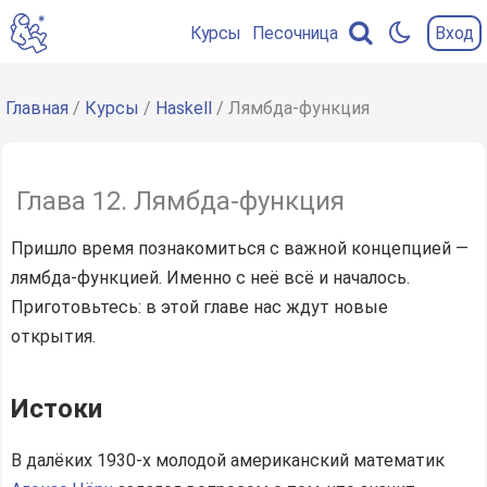
Курсы
Песочница
Вход
Содержание
главы
Главная
/
Курсы
/
Haskell
/ Лямбда-функция
Истоки
Строение
Глава 12. Лямбда-функция
Тип
Пришло время познакомиться с важной концепцией —
функции
лямбда-функцией. Именно с неё всё и началось.
Локальные
Приготовьтесь: в этой главе нас ждут новые
функции
открытия.
Для
любопытных
Истоки
В далёких 1930-х молодой американский математик