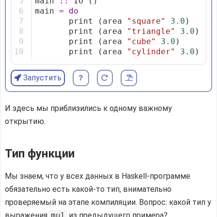
5
main 
::
 IO ()
6
main 
=
do
7
       print (area 
"square"
3.0
)
8
       print (area 
"triangle"
3.0
)
9
       print (area 
"cube"
3.0
)
10
       print (area 
"cylinder"
3.0
)
Запустить
И здесь мы приблизились к одному важному
открытию.
Тип функции
Мы знаем, что у всех данных в Haskell-программе
обязательно есть какой-то тип, внимательно
проверяемый на этапе компиляции. Вопрос: какой тип у
выражения
mul
из предыдущего примера?