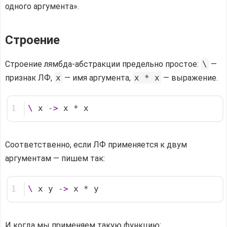
одного аргумента».
Строение
Строение лямбда-абстракции предельно простое:
\
—
признак ЛФ,
x
— имя аргумента,
x * x
— выражение.
1
\
 x 
->
 x * x
Соответственно, если ЛФ применяется к двум
аргументам — пишем так:
1
\
 x y 
->
 x * y
И когда мы применяем такую функцию: