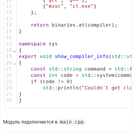
11
        {
"msvc"
, 
"cl.exe"
}
12
    };
13
14
return
 binaries.at(compiler);
15
}
16
17
namespace
 sys
18
⌄
{
19
export
void
show_compiler_info
(
std
::
st
20
⌄
{
21
const
std
::
string
 command = 
std
::f
22
const
int
 code = 
std
::system(comma
23
if
 (code != 
0
)
24
std
::println(
"Couldn't get cla
25
}
26
}
Модуль подключается в
main.cpp
: