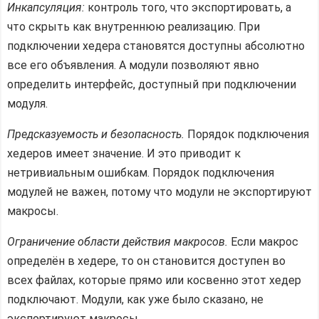
Сквозной
Инкапсуляция:
контроль того, что экспортировать, а
импорт
что скрыть как внутреннюю реализацию. При
модулей
подключении хедера становятся доступны абсолютно
Структура
все его объявления. А модули позволяют явно
проекта
определить интерфейс, доступный при подключении
с
модуля.
модулями
Предсказуемость и безопасность.
Порядок подключения
Как
соотносятся
хедеров имеет значение. И это приводит к
модули
нетривиальным ошибкам. Порядок подключения
и
модулей не важен, потому что модули не экспортируют
пространства
макросы.
имён
Ограничение области действия макросов.
Если макрос
Резюме
определён в хедере, то он становится доступен во
всех файлах, которые прямо или косвенно этот хедер
подключают. Модули, как уже было сказано, не
экспортируют макросы.