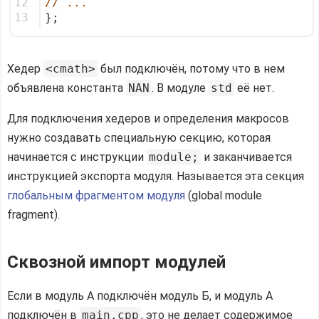
12
// ...
13
};
Хедер
<cmath>
был подключён, потому что в нем
объявлена константа
NAN
. В модуле
std
её нет.
Для подключения хедеров и определения макросов
нужно создавать специальную секцию, которая
начинается с инструкции
module;
и заканчивается
инструкцией экспорта модуля. Называется эта секция
глобальным фрагментом модуля
(global module
fragment).
Сквозной импорт модулей
Если в модуль А подключён модуль Б, и модуль А
подключён в
main.cpp
, это не делает содержимое