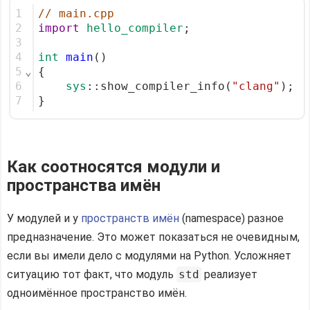
1
// main.cpp
2
import
hello_compiler
;
3
4
int
main
()
5
⌄
{    
6
sys
::show_compiler_info(
"clang"
);
7
}
Как соотносятся модули и
пространства имён
У модулей и у
пространств имён
(namespace) разное
предназначение. Это может показаться не очевидным,
если вы имели дело с модулями на Python. Усложняет
ситуацию тот факт, что модуль
std
реализует
одноимённое пространство имён.