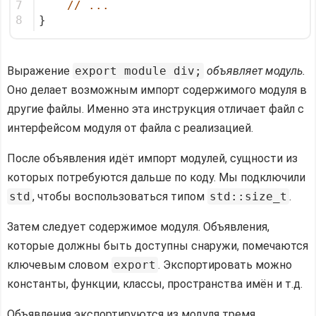
7
// ...
8
}
Выражение
export module div;
объявляет модуль.
Оно делает возможным импорт содержимого модуля в
другие файлы. Именно эта инструкция отличает файл с
интерфейсом модуля от файла с реализацией.
После объявления идёт импорт модулей, сущности из
которых потребуются дальше по коду. Мы подключили
std
, чтобы воспользоваться типом
std::size_t
.
Затем следует содержимое модуля. Объявления,
которые должны быть доступны снаружи, помечаются
ключевым словом
export
. Экспортировать можно
константы, функции, классы, пространства имён и т.д.
Объявления экспортируются из модуля тремя