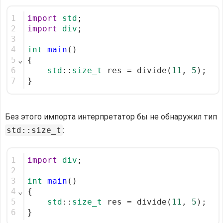
1
import
std
;
2
import
div
;
3
4
int
main
()
5
⌄
{
6
std
::
size_t
 res = divide(
11
, 
5
);
7
}
Без этого импорта интерпретатор бы не обнаружил тип
std::size_t
:
1
import
div
;
2
3
int
main
()
4
⌄
{
5
std
::
size_t
 res = divide(
11
, 
5
);
6
}