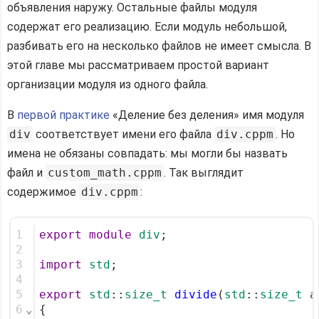
объявления наружу. Остальные файлы модуля
содержат его реализацию. Если модуль небольшой,
разбивать его на несколько файлов не имеет смысла. В
этой главе мы рассматриваем простой вариант
организации модуля из одного файла.
В
первой практике
«Деление без деления» имя модуля
div
соответствует имени его файла
div.cppm
. Но
имена не обязаны совпадать: мы могли бы назвать
файл и
custom_math.cppm
. Так выглядит
содержимое
div.cppm
:
1
export
module
div
;                     
2
3
import
std
;                            
4
5
export
std
::
size_t
divide
(
std
::
size_t
 a
6
⌄
{