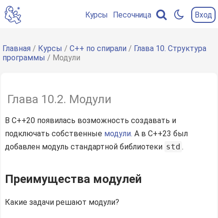
Курсы
Песочница
Вход
Содержание
главы
Главная
/
Курсы
/
C++ по спирали
/
Глава 10. Структура
программы
/ Модули
Преимущества
модулей
Импорт
Глава 10.2. Модули
модулей
В C++20 появилась возможность создавать и
Структура
подключать собственные
модули.
А в C++23 был
простого
модуля
добавлен модуль стандартной библиотеки
std
.
Подключение
хедеров
Преимущества модулей
внутри
модуля
Какие задачи решают модули?