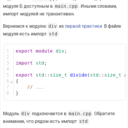
модуля Б доступным в
main.cpp
. Иными словами,
импорт модулей не транзитивен.
Вернемся к модулю
div
из
первой практики.
В файле
модуля есть импорт
std
:
1
export
module
div
;
2
3
import
std
;
4
5
export
std
::
size_t
divide
(
std
::
size_t
 a
6
⌄
{ 
7
// ...
8
}
Модуль
div
подключается в
main.cpp
. Обратите
внимание, что рядом есть импорт
std
: