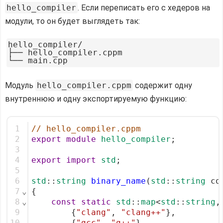
hello_compiler
. Если переписать его с хедеров на
модули, то он будет выглядеть так:
hello_compiler/

├── hello_compiler.cppm

Модуль
hello_compiler.cppm
содержит одну
внутреннюю и одну экспортируемую функцию:
1
// hello_compiler.cppm
2
export
module
hello_compiler
;
3
4
export
import
std
;
5
6
std
::
string
binary_name
(
std
::
string
 co
7
⌄
{
8
⌄
const
static
std
::
map
<
std
::
string
,
9
        {
"clang"
, 
"clang++"
},
10
        {
"gcc"
, 
"g++"
},