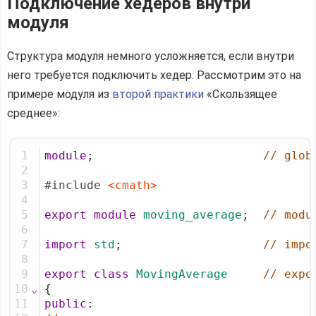
Подключение хедеров внутри
модуля
Структура модуля немного усложняется, если внутри
него требуется подключить хедер. Рассмотрим это на
примере модуля из
второй практики
«Скользящее
среднее»:
1
module
;                        
// glob
2
3
#include
<cmath>
4
5
export
module
moving_average
;  
// modu
6
7
import
std
;                    
// impo
8
9
export
class
MovingAverage
// expo
10
⌄
{
11
public
: