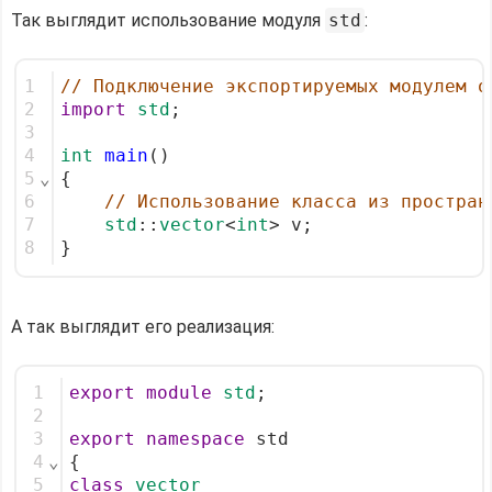
Так выглядит использование модуля
std
:
1
// Подключение экспортируемых модулем о
2
import
std
;
3
4
int
main
()
5
⌄
{
6
// Использование класса из простран
7
std
::
vector
<
int
> v; 
8
}
А так выглядит его реализация:
1
export
module
std
;
2
3
export
namespace
 std
4
⌄
{
5
class
vector