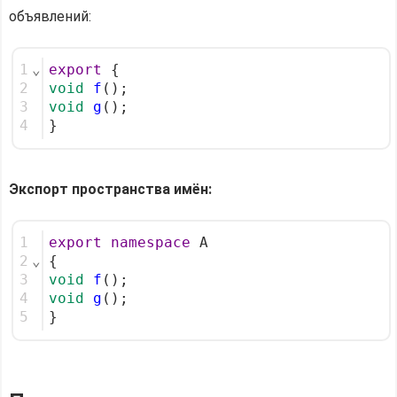
объявлений:
1
⌄
export
 {
2
void
f
();
3
void
g
();
4
}
Экспорт пространства имён:
1
export
namespace
 A
2
⌄
{
3
void
f
();
4
void
g
();
5
}